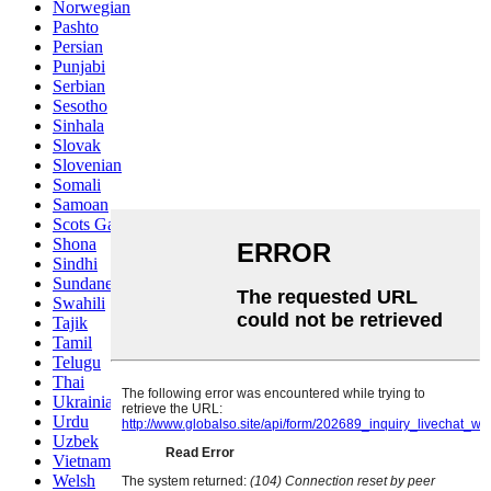
Norwegian
Pashto
Persian
Punjabi
Serbian
Sesotho
Sinhala
Slovak
Slovenian
Somali
Samoan
Scots Gaelic
Shona
Sindhi
Sundanese
Swahili
Tajik
Tamil
Telugu
Thai
Ukrainian
Urdu
Uzbek
Vietnamese
Welsh