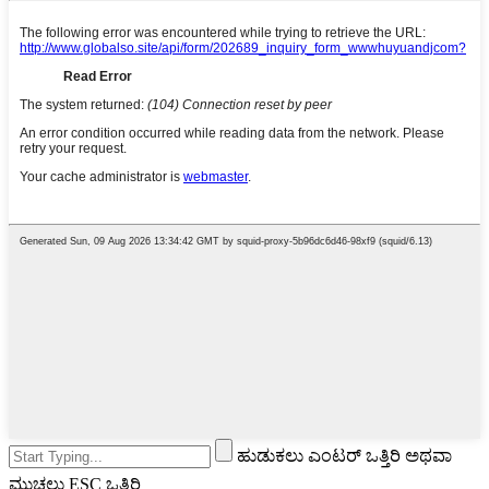
ಹುಡುಕಲು ಎಂಟರ್ ಒತ್ತಿರಿ ಅಥವಾ
ಮುಚ್ಚಲು ESC ಒತ್ತಿರಿ