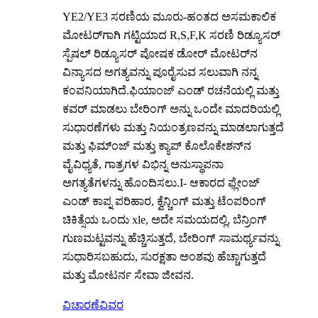
YE2/YE3 ಸರಣಿಯ ಮೂರು-ಹಂತದ ಅಸಮಕಾಲಿಕ
ಮೋಟರ್‌ಗಾಗಿ ಗಟ್ಟಿಯಾದ R,S,F,K ಸರಣಿ ರಿಡ್ಯೂಸರ್
ಸ್ಪೆಷಲ್ ರಿಡ್ಯೂಸರ್ ಪೋಷಕ ಡೋರ್ ಮೋಟರ್‌ನ
ವಿನ್ಯಾಸದ ಅಗತ್ಯವನ್ನು ಪೂರೈಸುವ ಸಲುವಾಗಿ ನನ್ನ
ಕಂಪನಿಯಾಗಿದೆ.ಫಿಯಾಂಜ್ ಎಂಡ್ ರಚನೆಯಲ್ಲಿ ಮತ್ತು
ಕವರ್ ಮಾಡಲು ಬೇರಿಂಗ್ ಅನ್ನು ಒಂದೇ ಮಾದರಿಯಲ್ಲಿ
ಸುಧಾರಣೆಗಳು ಮತ್ತು ನಿಯಂತ್ರಣವನ್ನು ಮಾಡಲಾಗುತ್ತದೆ
ಮತ್ತು ಫಿಮ್ಂಜ್ ಮತ್ತು ಕ್ಯಾಪ್ ಕೊಲೊಕೇಶನ್‌ನ
ವೈವಿಧ್ಯತೆ, ಗಾತ್ರಗಳ ವಿಭಿನ್ನ ಅನುಸ್ಥಾಪನಾ
ಅಗತ್ಯತೆಗಳನ್ನು ಹೊಂದಿಸಲು.I- ಆಕಾರದ ಫ್ಲೇಂಜ್
ಎಂಡ್ ಕಾಪ್ನ ಪರಿಹಾರ, ಕ್ವೆನ್ಚಿಂಗ್ ಮತ್ತು ಟೆಂಪರಿಂಗ್
ಚಿಕಿತ್ಸೆಯ ಒಂದು xle, ಅದೇ ಸಮಯದಲ್ಲಿ, ಬೆನ್ರಿಂಗ್
ಗುಣಮಟ್ಟವನ್ನು ಹೆಚ್ಚಿಸುತ್ತದೆ, ಬೇರಿಂಗ್ ಸಾಮರ್ಥ್ಯವನ್ನು
ಸುಧಾರಿಸಬಹುದು, ಸುರಕ್ಷತಾ ಅಂಶವು ಹೆಚ್ಚಾಗುತ್ತದೆ
ಮತ್ತು ಮೋಟರ್ನ ಸೇವಾ ಜೀವನ.
ವಿಚಾರಣೆ
ವಿವರ