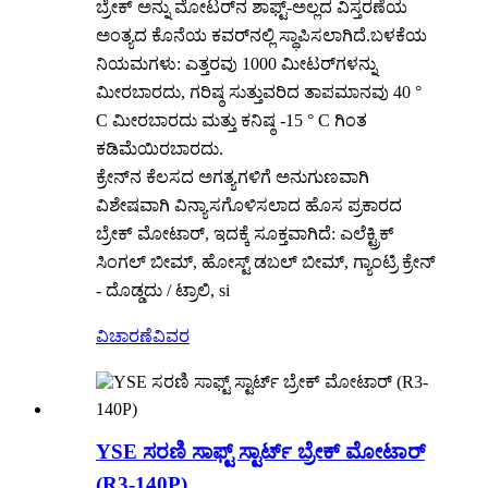
ಬ್ರೇಕ್ ಅನ್ನು ಮೋಟರ್‌ನ ಶಾಫ್ಟ್-ಅಲ್ಲದ ವಿಸ್ತರಣೆಯ
ಅಂತ್ಯದ ಕೊನೆಯ ಕವರ್‌ನಲ್ಲಿ ಸ್ಥಾಪಿಸಲಾಗಿದೆ.ಬಳಕೆಯ
ನಿಯಮಗಳು: ಎತ್ತರವು 1000 ಮೀಟರ್‌ಗಳನ್ನು
ಮೀರಬಾರದು, ಗರಿಷ್ಠ ಸುತ್ತುವರಿದ ತಾಪಮಾನವು 40 °
C ಮೀರಬಾರದು ಮತ್ತು ಕನಿಷ್ಠ -15 ° C ಗಿಂತ
ಕಡಿಮೆಯಿರಬಾರದು.
ಕ್ರೇನ್‌ನ ಕೆಲಸದ ಅಗತ್ಯಗಳಿಗೆ ಅನುಗುಣವಾಗಿ
ವಿಶೇಷವಾಗಿ ವಿನ್ಯಾಸಗೊಳಿಸಲಾದ ಹೊಸ ಪ್ರಕಾರದ
ಬ್ರೇಕ್ ಮೋಟಾರ್, ಇದಕ್ಕೆ ಸೂಕ್ತವಾಗಿದೆ: ಎಲೆಕ್ಟ್ರಿಕ್
ಸಿಂಗಲ್ ಬೀಮ್, ಹೋಸ್ಟ್ ಡಬಲ್ ಬೀಮ್, ಗ್ಯಾಂಟ್ರಿ ಕ್ರೇನ್
- ದೊಡ್ಡದು / ಟ್ರಾಲಿ, si
ವಿಚಾರಣೆ
ವಿವರ
YSE ಸರಣಿ ಸಾಫ್ಟ್ ಸ್ಟಾರ್ಟ್ ಬ್ರೇಕ್ ಮೋಟಾರ್
(R3-140P)