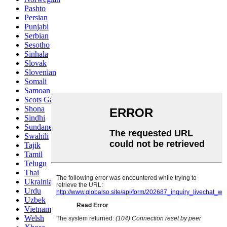
Pashto
Persian
Punjabi
Serbian
Sesotho
Sinhala
Slovak
Slovenian
Somali
Samoan
Scots Gaelic
Shona
Sindhi
Sundanese
Swahili
Tajik
Tamil
Telugu
Thai
Ukrainian
Urdu
Uzbek
Vietnamese
Welsh