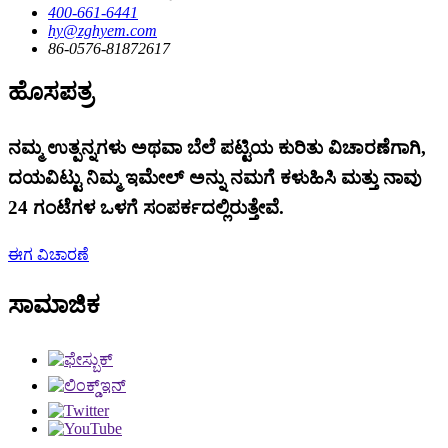
400-661-6441
hy@zghyem.com
86-0576-81872617
ಹೊಸಪತ್ರ
ನಮ್ಮ ಉತ್ಪನ್ನಗಳು ಅಥವಾ ಬೆಲೆ ಪಟ್ಟಿಯ ಕುರಿತು ವಿಚಾರಣೆಗಾಗಿ,
ದಯವಿಟ್ಟು ನಿಮ್ಮ ಇಮೇಲ್ ಅನ್ನು ನಮಗೆ ಕಳುಹಿಸಿ ಮತ್ತು ನಾವು
24 ಗಂಟೆಗಳ ಒಳಗೆ ಸಂಪರ್ಕದಲ್ಲಿರುತ್ತೇವೆ.
ಈಗ ವಿಚಾರಣೆ
ಸಾಮಾಜಿಕ