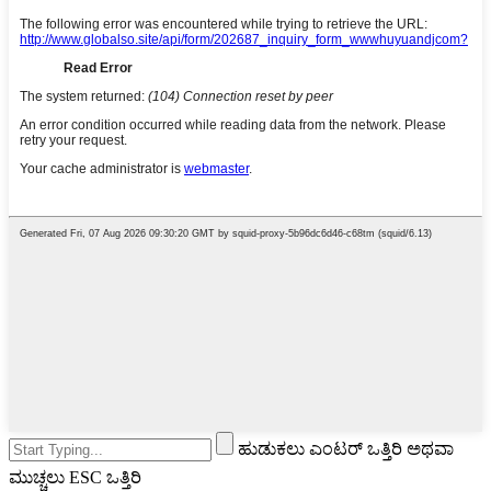
ಹುಡುಕಲು ಎಂಟರ್ ಒತ್ತಿರಿ ಅಥವಾ
ಮುಚ್ಚಲು ESC ಒತ್ತಿರಿ